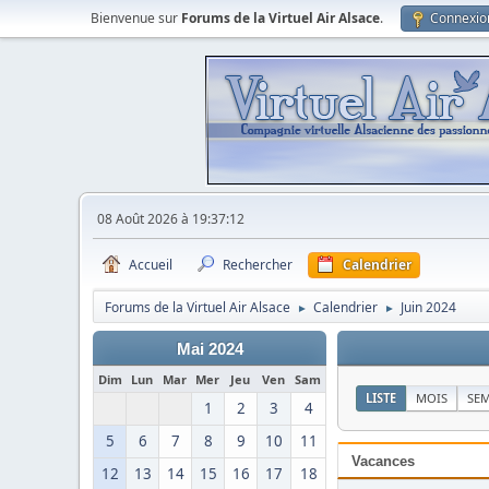
Bienvenue sur
Forums de la Virtuel Air Alsace
.
Connexio
08 Août 2026 à 19:37:12
Accueil
Rechercher
Calendrier
Forums de la Virtuel Air Alsace
Calendrier
Juin 2024
►
►
Mai 2024
Dim
Lun
Mar
Mer
Jeu
Ven
Sam
LISTE
MOIS
SE
1
2
3
4
5
6
7
8
9
10
11
Vacances
12
13
14
15
16
17
18