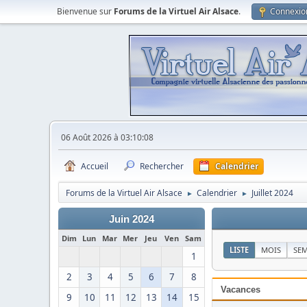
Bienvenue sur
Forums de la Virtuel Air Alsace
.
Connexio
06 Août 2026 à 03:10:08
Accueil
Rechercher
Calendrier
Forums de la Virtuel Air Alsace
Calendrier
Juillet 2024
►
►
Juin 2024
Dim
Lun
Mar
Mer
Jeu
Ven
Sam
LISTE
MOIS
SE
1
2
3
4
5
6
7
8
Vacances
9
10
11
12
13
14
15