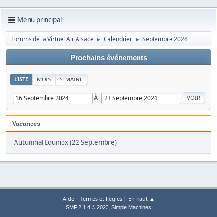
Menu principal
Forums de la Virtuel Air Alsace
Calendrier
Septembre 2024
►
►
Prochains événements
LISTE
MOIS
SEMAINE
À
Vacances
Autumnal Equinox (22 Septembre)
|
|
Aide
Termes et Règles
En haut ▲
,
SMF 2.1.4 © 2023
Simple Machines