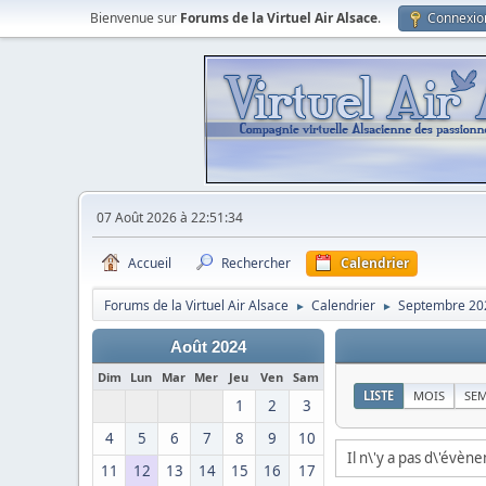
Bienvenue sur
Forums de la Virtuel Air Alsace
.
Connexio
07 Août 2026 à 22:51:34
Accueil
Rechercher
Calendrier
Forums de la Virtuel Air Alsace
Calendrier
Septembre 20
►
►
Août 2024
Dim
Lun
Mar
Mer
Jeu
Ven
Sam
LISTE
MOIS
SE
1
2
3
4
5
6
7
8
9
10
Il n\'y a pas d\'évèn
11
12
13
14
15
16
17