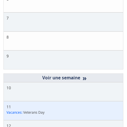
7
8
9
»
10
11
Vacances:
Veterans Day
12